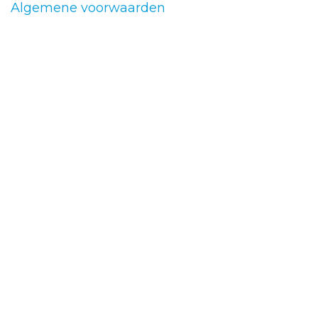
Algemene voorwaarden
RIOLERING
SANITAIR
CONTACT