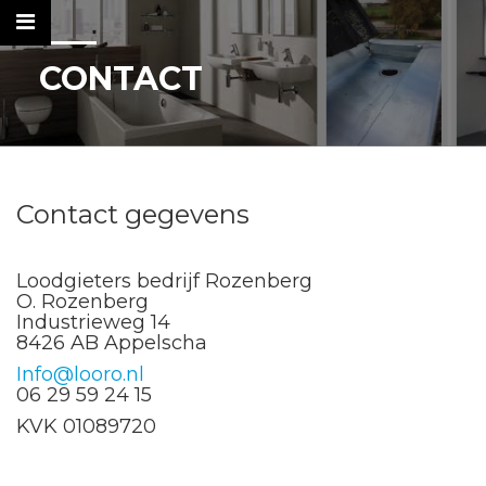
CONTACT
Contact gegevens
HOME
Loodgieters bedrijf Rozenberg
O. Rozenberg
ZINKWERK
Industrieweg 14
8426 AB Appelscha
DAKBEDEKKING
Info@looro.nl
06 29 59 24 15
INSTALLATIEWERK
KVK 01089720
ELECTRA
THERMOGRAFIE