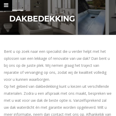
DAKBEDEKKING
Bent u op zoek naar een specialist die u verder helpt met het
oplossen van een lekkage of renovatie van uw dak? Dan bent u
HOME
bij ons op de juiste plek. Wij nemen graag het traject van
reparatie of vervanging op ons, zodat wij de kwaliteit volledig
ZINKWERK
voor u kunnen waarborgen.
DAKBEDEKKING
Op het gebied van dakbedekking kunt u kiezen uit verschillende
materialen. Zodra u een afspraak met ons maakt, bespreken we
INSTALLATIEWERK
met u wat voor uw dak de beste optie is. Vanzelfsprekend zal
ELECTRA
uw dak waterdicht én met garantie worden opgeleverd. Wilt u
meer informatie, neem dan contact met ons op. Afhankelijk van
THERMOGRAFIE